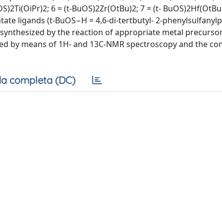
)2Ti(OiPr)2; 6 = (t-BuOS)2Zr(OtBu)2; 7 = (t- BuOS)2Hf(OtBu)
te ligands (t-BuOS−H = 4,6-di-tertbutyl- 2-phenylsulfanyl
ynthesized by the reaction of appropriate metal precursor
ized by means of 1H- and 13C-NMR spectroscopy and the co
a completa (DC)