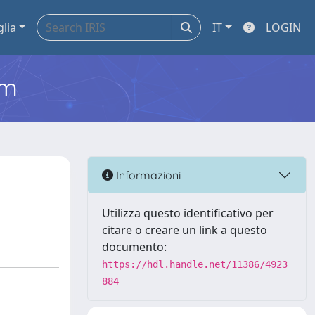
glia
IT
LOGIN
em
Informazioni
Utilizza questo identificativo per
citare o creare un link a questo
documento:
https://hdl.handle.net/11386/4923
884