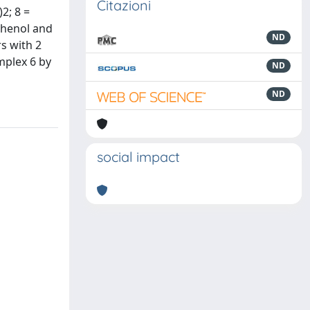
Citazioni
2; 8 =
phenol and
ND
s with 2
mplex 6 by
ND
ND
social impact