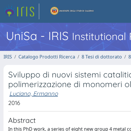
UniSa - IRIS
Institutiona
IRIS
Catalogo Prodotti Ricerca
8 Tesi di dottorato
8
Sviluppo di nuovi sistemi cataliti
polimerizzazione di monomeri ole
Luciano, Ermanno
2016
Abstract
In this PhD work, a series of eight new group 4 metal co