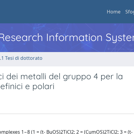
Home
Sfo
l Research Information Syst
.1 Tesi di dottorato
ci dei metalli del gruppo 4 per la
finici e polari
mplexes 1−8 (1 = (t- BuOS)2TiCl2; 2 = (CumOS)2TiCl2; 3 = (t-