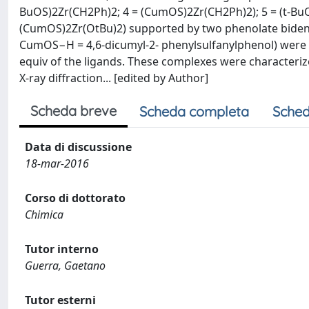
BuOS)2Zr(CH2Ph)2; 4 = (CumOS)2Zr(CH2Ph)2); 5 = (t-BuOS
(CumOS)2Zr(OtBu)2) supported by two phenolate bidenta
CumOS−H = 4,6-dicumyl-2- phenylsulfanylphenol) were s
equiv of the ligands. These complexes were character
X-ray diffraction... [edited by Author]
Scheda breve
Scheda completa
Sched
Data di discussione
18-mar-2016
Corso di dottorato
Chimica
Tutor interno
Guerra, Gaetano
Tutor esterni