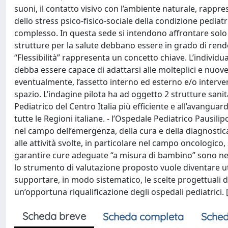
suoni, il contatto visivo con l’ambiente naturale, rappr
dello stress psico-fisico-sociale della condizione pediat
complesso. In questa sede si intendono affrontare solo gli
strutture per la salute debbano essere in grado di render
“Flessibilità” rappresenta un concetto chiave. L’individua
debba essere capace di adattarsi alle molteplici e nuov
eventualmente, l’assetto interno ed esterno e/o interv
spazio. L’indagine pilota ha ad oggetto 2 strutture sanit
Pediatrico del Centro Italia più efficiente e all’avangua
tutte le Regioni italiane. - l’Ospedale Pediatrico Pausilipo
nel campo dell’emergenza, della cura e della diagnostica 
alle attività svolte, in particolare nel campo oncologico
garantire cure adeguate “a misura di bambino” sono nece
lo strumento di valutazione proposto vuole diventare uti
supportare, in modo sistematico, le scelte progettuali da
un’opportuna riqualificazione degli ospedali pediatrici. 
Scheda breve
Scheda completa
Sched