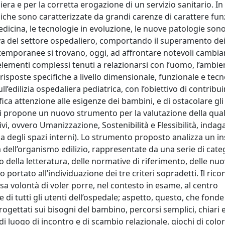
ra e per la corretta erogazione di un servizio sanitario. In I
iche sono caratterizzate da grandi carenze di carattere funz
edicina, le tecnologie in evoluzione, le nuove patologie son
iva del settore ospedaliero, comportando il superamento dei
ontemporanee si trovano, oggi, ad affrontare notevoli cambi
ementi complessi tenuti a relazionarsi con l’uomo, l’ambien
 risposte specifiche a livello dimensionale, funzionale e tecno
ll’edilizia ospedaliera pediatrica, con l’obiettivo di contribui
ifica attenzione alle esigenze dei bambini, e di ostacolare gli
 si propone un nuovo strumento per la valutazione della qualit
ttivi, ovvero Umanizzazione, Sostenibilità e Flessibilità, inda
ema degli spazi interni). Lo strumento proposto analizza un i
a dell’organismo edilizio, rappresentate da una serie di cate
o della letteratura, delle normative di riferimento, delle nu
 portato all’individuazione dei tre criteri sopradetti. Il ri
a volontà di voler porre, nel contesto in esame, al centro
di tutti gli utenti dell’ospedale; aspetto, questo, che fonde 
rogettati sui bisogni del bambino, percorsi semplici, chiari 
 di luogo di incontro e di scambio relazionale, giochi di color