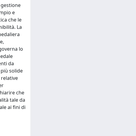
e gestione
ampio e
ica che le
bilità. La
spedaliera
e,
governa lo
pedale
enti da
 più solide
 relative
er
hiarire che
lità tale da
e ai fini di