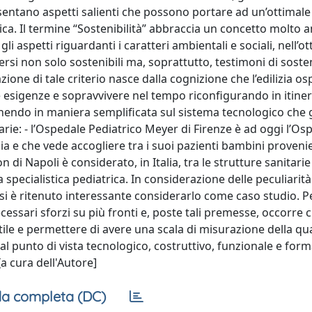
esentano aspetti salienti che possono portare ad un’ottimal
rica. Il termine “Sostenibilità” abbraccia un concetto molto 
 aspetti riguardanti i caratteri ambientali e sociali, nell’ott
si non solo sostenibili ma, soprattutto, testimoni di sosteni
zione di tale criterio nasce dalla cognizione che l’edilizia o
e esigenze e sopravvivere nel tempo riconfigurando in itiner
enendo in maniera semplificata sul sistema tecnologico che 
arie: - l’Ospedale Pediatrico Meyer di Firenze è ad oggi l’Os
rdia e che vede accogliere tra i suoi pazienti bambini proveni
n di Napoli è considerato, in Italia, tra le strutture sanitarie
specialistica pediatrica. In considerazione delle peculiarità
, si è ritenuto interessante considerarlo come caso studio. P
ssari sforzi su più fronti e, poste tali premesse, occorre c
le e permettere di avere una scala di misurazione della qua
l punto di vista tecnologico, costruttivo, funzionale e formal
[a cura dell'Autore]
a completa (DC)