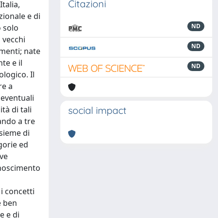
Citazioni
talia,
ionale e di
ND
o solo
 vecchi
ND
amenti; nate
te e il
ND
logico. Il
re a
 eventuali
à di tali
social impact
gando a tre
nsieme di
gorie ed
ove
conoscimento
i concetti
e ben
e e di