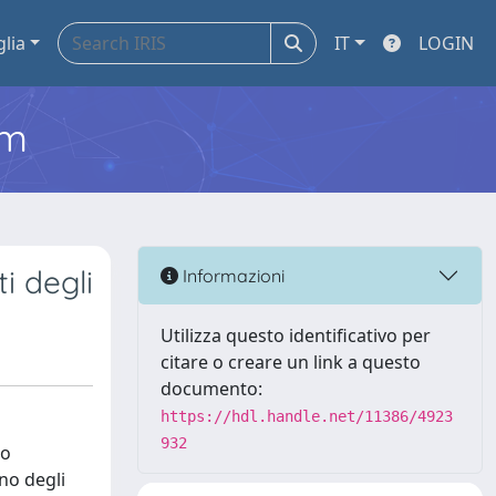
glia
IT
LOGIN
em
i degli
Informazioni
Utilizza questo identificativo per
citare o creare un link a questo
documento:
https://hdl.handle.net/11386/4923
932
io
no degli