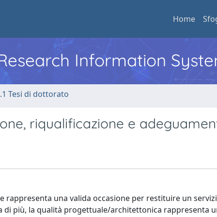
Home
Sfo
l Research Information Syst
.1 Tesi di dottorato
one, riqualificazione e adeguament
lute rappresenta una valida occasione per restituire un serviz
a di più, la qualità progettuale/architettonica rappresenta u