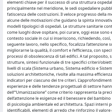
elementi chiave per il successo di una struttura ospedalie
principalmente nel meridione, le sedi ospedaliere pubbl
fatiscenza delle costruzioni. Il veloce progresso della m
alcune delle motivazioni che guidano la spinta innovat
modelli tipologici di ospedali. Le strutture sanitarie c
come luoghi dove ospitare, poi curare, oggi esse sono el
contesto sociale in cui si inseriscono, richiedendo, così,
seguente lavoro, nello specifico, focalizza l’attenzione su
migliorarne la qualità, il comfort e l’efficienza, con spec
processi di obsolescenza di tali edifici. A tal proposito,
strutture, sintesi funzionale di tre specifici criteri/obie
livelli di scala (Sistema urbano, Sistema edificio e Sist
soluzioni architettoniche, rivolte alla massima efficienz
indicatori per ciascuno dei tre criteri. L’approfondiment
esperienze e delle tendenze progettuali di settore hanno
dell’“Umanizzazione” come criterio rappresenta la precis
dell’attenzione le esigenze ed il benessere del bambino e 
di psicologia ambientale ed architettura. Spazi interni p
identificabili, elementi di arredo che rinforzino il valore