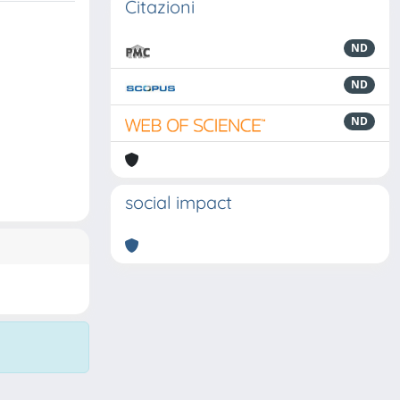
Citazioni
ND
ND
ND
social impact