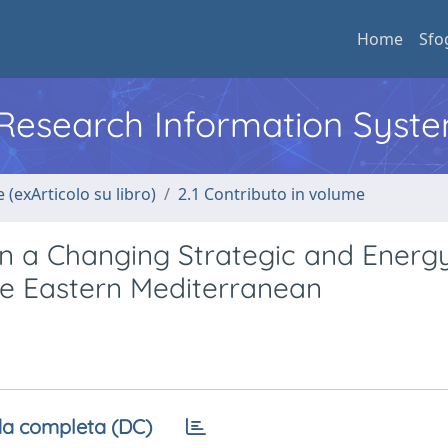
Home
Sfo
l Research Information Syst
 (exArticolo su libro)
2.1 Contributo in volume
in a Changing Strategic and Energ
he Eastern Mediterranean
a completa (DC)