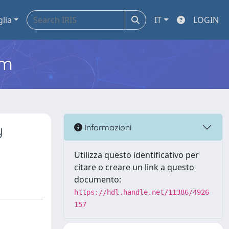
glia
IT
LOGIN
em
y
Informazioni
Utilizza questo identificativo per
citare o creare un link a questo
documento:
https://hdl.handle.net/11386/4926
157