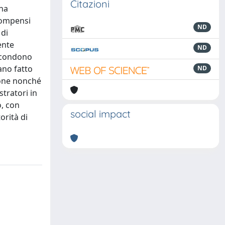
Citazioni
una
 compensi
ND
 di
ente
ND
ascondono
iano fatto
ND
ione nonché
tratori in
o, con
social impact
orità di