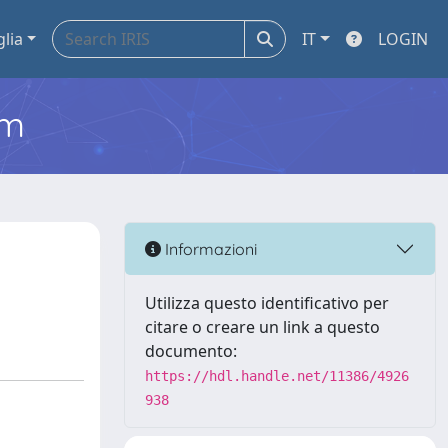
glia
IT
LOGIN
em
Informazioni
Utilizza questo identificativo per
citare o creare un link a questo
documento:
https://hdl.handle.net/11386/4926
938