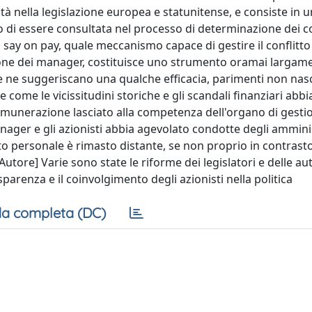
 nella legislazione europea e statunitense, e consiste in 
tto di essere consultata nel processo di determinazione dei
 say on pay, quale meccanismo capace di gestire il conflitto
ione dei manager, costituisce uno strumento oramai largam
e ne suggeriscano una qualche efficacia, parimenti non n
e come le vicissitudini storiche e gli scandali finanziari abb
remunerazione lasciato alla competenza dell'organo di gest
anager e gli azionisti abbia agevolato condotte degli amminis
ofitto personale è rimasto distante, se non proprio in contrast
utore] Varie sono state le riforme dei legislatori e delle aut
parenza e il coinvolgimento degli azionisti nella politica
a completa (DC)