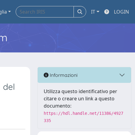
glia
IT
LOGIN
em
Informazioni
 del
Utilizza questo identificativo per
citare o creare un link a questo
documento:
https://hdl.handle.net/11386/4927
335