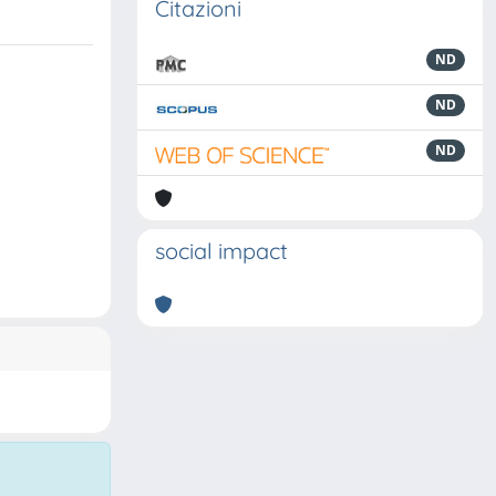
Citazioni
ND
ND
ND
social impact