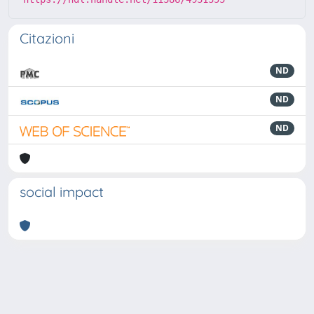
Citazioni
ND
ND
ND
social impact