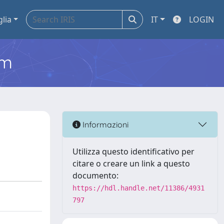
glia
IT
LOGIN
em
Informazioni
Utilizza questo identificativo per
citare o creare un link a questo
documento:
https://hdl.handle.net/11386/4931
797