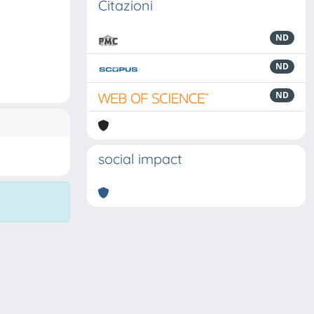
Citazioni
ND
ND
ND
social impact