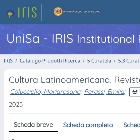
UniSa - IRIS
Institutiona
IRIS
Catalogo Prodotti Ricerca
5 Curatela
5.3 Curat
Cultura Latinoamericana. Revista
Colucciello, Mariarosaria
;
Perassi, Emilia
;
2025
Scheda breve
Scheda completa
Sched