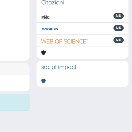
Citazioni
ND
ND
ND
social impact