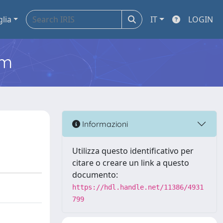
glia
IT
LOGIN
em
Informazioni
Utilizza questo identificativo per
citare o creare un link a questo
documento:
https://hdl.handle.net/11386/4931
799