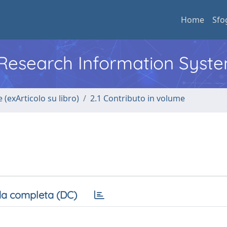
Home
Sfo
l Research Information Syst
 (exArticolo su libro)
2.1 Contributo in volume
a completa (DC)