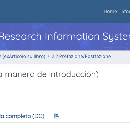
Home
Sfo
l Research Information Syst
 (exArticolo su libro)
2.2 Prefazione/Postfazione
 (a manera de introducción)
a completa (DC)