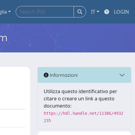
glia
IT
LOGIN
em
Informazioni
Utilizza questo identificativo per
citare o creare un link a questo
documento:
https://hdl.handle.net/11386/4932
235