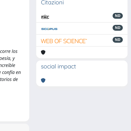
Citazioni
ND
ND
ND
corre los
oesía, y
ncreíble
social impact
e confía en
torios de