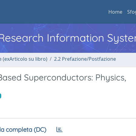
Home
Sfo
l Research Information Syst
 (exArticolo su libro)
2.2 Prefazione/Postfazione
Based Superconductors: Physics,
a completa (DC)