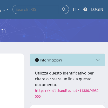
glia
IT
LOGIN
em
Informazioni
Utilizza questo identificativo per
citare o creare un link a questo
documento:
https://hdl.handle.net/11386/4932
555