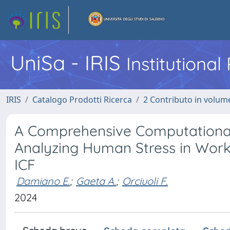
UniSa - IRIS
Institutiona
IRIS
Catalogo Prodotti Ricerca
2 Contributo in volume
A Comprehensive Computational
Analyzing Human Stress in Wor
ICF
Damiano E.
;
Gaeta A.
;
Orciuoli F.
2024