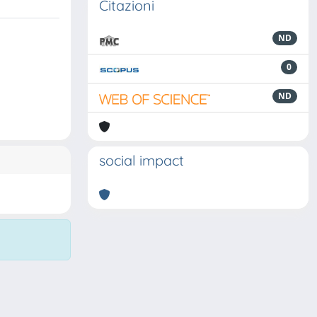
Citazioni
ND
0
ND
social impact