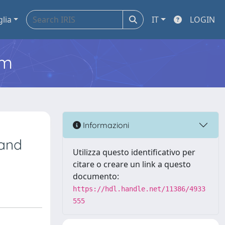
glia
IT
LOGIN
em
Informazioni
 and
Utilizza questo identificativo per
citare o creare un link a questo
documento:
https://hdl.handle.net/11386/4933
555