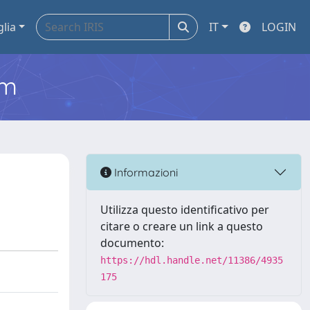
glia
IT
LOGIN
em
Informazioni
Utilizza questo identificativo per
citare o creare un link a questo
documento:
https://hdl.handle.net/11386/4935
175