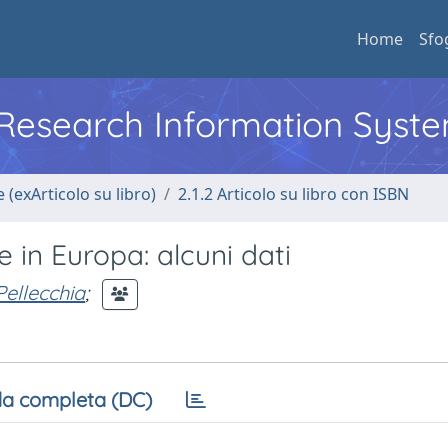
Home
Sfo
l Research Information Syst
 (exArticolo su libro)
2.1.2 Articolo su libro con ISBN
e in Europa: alcuni dati
Pellecchia
;
a completa (DC)