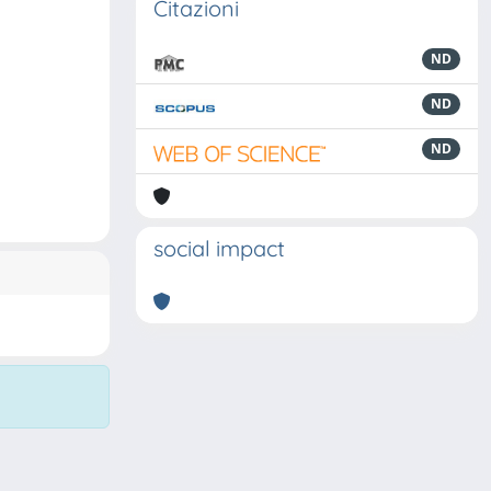
Citazioni
ND
ND
ND
social impact