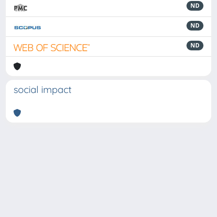
ND
ND
ND
social impact
Powered by
IRIS
-
about IRIS
-
Utilizzo dei cookie
-
Privacy
Copyright © 2026