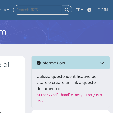
glia
IT
LOGIN
em
 di
Informazioni
Utilizza questo identificativo per
citare o creare un link a questo
documento:
https://hdl.handle.net/11386/4936
956