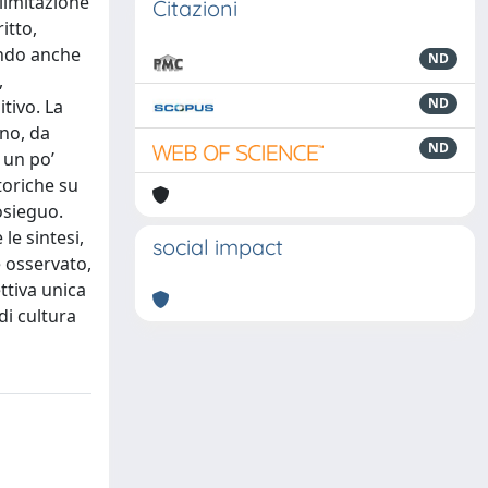
limitazione
Citazioni
itto,
ando anche
ND
,
ND
itivo. La
gno, da
ND
 un po’
toriche su
osieguo.
le sintesi,
social impact
 osservato,
ttiva unica
di cultura