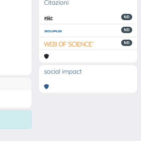
Citazioni
ND
ND
ND
social impact