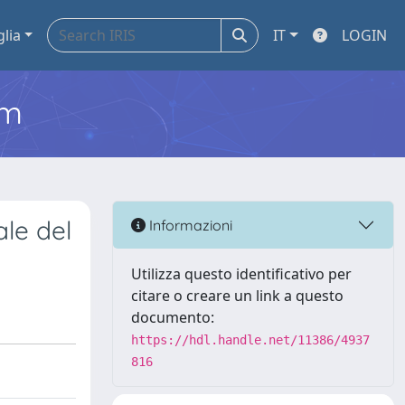
glia
IT
LOGIN
em
ale del
Informazioni
Utilizza questo identificativo per
citare o creare un link a questo
documento:
https://hdl.handle.net/11386/4937
816