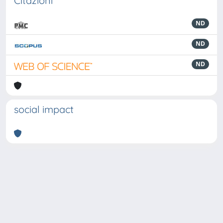
Citazioni
ND
ND
ND
social impact
Powered by
IRIS
-
about IRIS
-