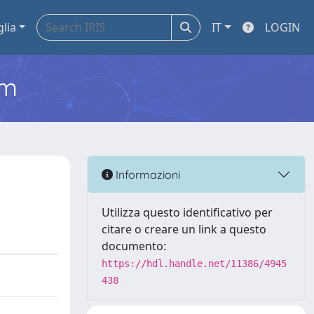
glia
IT
LOGIN
em
Informazioni
Utilizza questo identificativo per
citare o creare un link a questo
documento:
https://hdl.handle.net/11386/4945
438