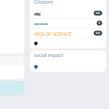
Citazioni
ND
0
ND
social impact