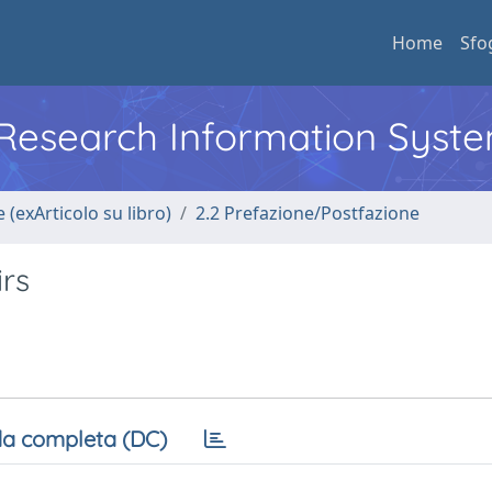
Home
Sfo
l Research Information Syst
 (exArticolo su libro)
2.2 Prefazione/Postfazione
rs
a completa (DC)