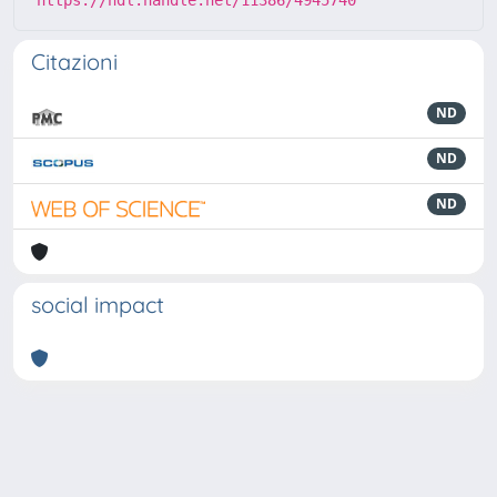
https://hdl.handle.net/11386/4945740
Citazioni
ND
ND
ND
social impact