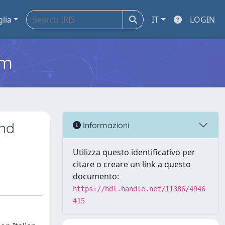
glia
IT
LOGIN
em
and
Informazioni
Utilizza questo identificativo per
citare o creare un link a questo
documento:
https://hdl.handle.net/11386/4946
415