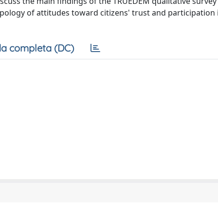
iscuss the main findings of the TRUEDEM qualitative survey 
pology of attitudes toward citizens' trust and participation 
a completa (DC)