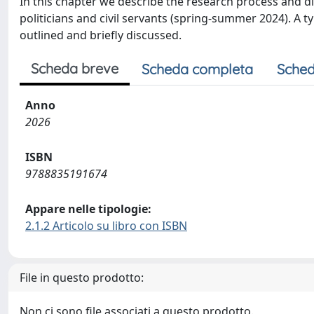
In this chapter we describe the research process and d
politicians and civil servants (spring-summer 2024). A ty
outlined and briefly discussed.
Scheda breve
Scheda completa
Sched
Anno
2026
ISBN
9788835191674
Appare nelle tipologie:
2.1.2 Articolo su libro con ISBN
File in questo prodotto:
Non ci sono file associati a questo prodotto.