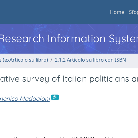
Home
Sfo
l Research Information Syst
 (exArticolo su libro)
2.1.2 Articolo su libro con ISBN
ative survey of Italian politicians 
enico Maddaloni