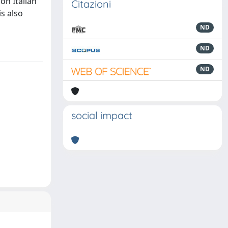
on Italian
Citazioni
is also
ND
ND
ND
social impact