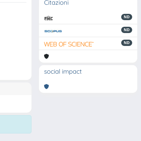
Citazioni
ND
ND
ND
social impact