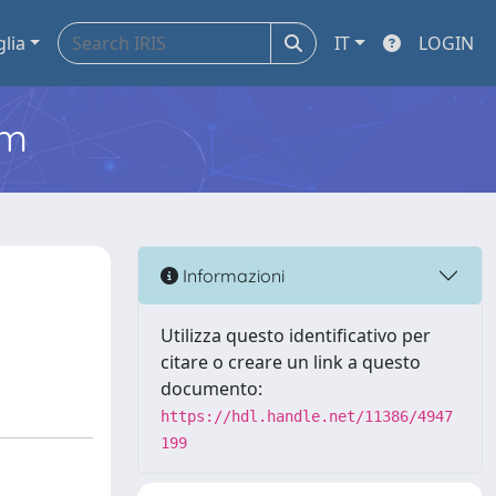
glia
IT
LOGIN
em
Informazioni
Utilizza questo identificativo per
citare o creare un link a questo
documento:
https://hdl.handle.net/11386/4947
199