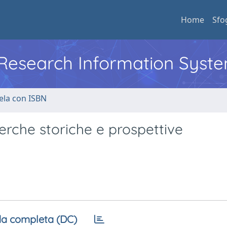
Home
Sfo
l Research Information Syst
ela con ISBN
cerche storiche e prospettive
a completa (DC)