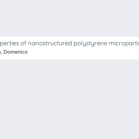
erties of nanostructured polystyrene microparticl
rno, Domenico