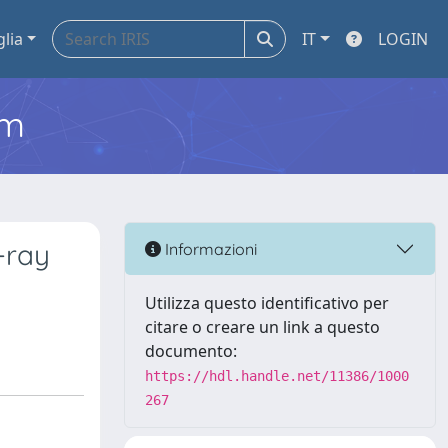
glia
IT
LOGIN
em
-ray
Informazioni
Utilizza questo identificativo per
citare o creare un link a questo
documento:
https://hdl.handle.net/11386/1000
267