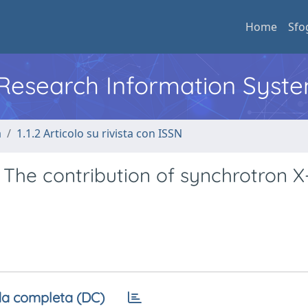
Home
Sfo
l Research Information Syst
a
1.1.2 Articolo su rivista con ISSN
 The contribution of synchrotron X
a completa (DC)