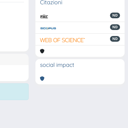
Citazioni
ND
ND
ND
social impact