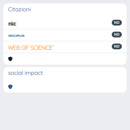
Citazioni
ND
ND
ND
social impact