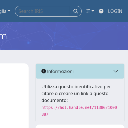
glia
IT
LOGIN
em
Informazioni
Utilizza questo identificativo per
citare o creare un link a questo
documento:
https://hdl.handle.net/11386/1000
887