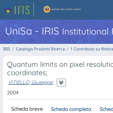
UniSa - IRIS
Institutiona
IRIS
Catalogo Prodotti Ricerca
1 Contributo su Rivist
Quantum limits on pixel resolu
coordinates;
VITIELLO, Giuseppe
;
2004
Scheda breve
Scheda completa
Sched