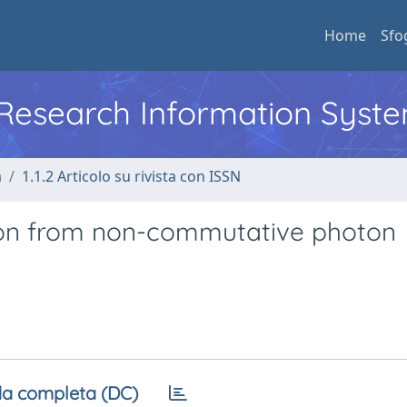
Home
Sfo
l Research Information Syst
a
1.1.2 Articolo su rivista con ISSN
tion from non-commutative photon
a completa (DC)