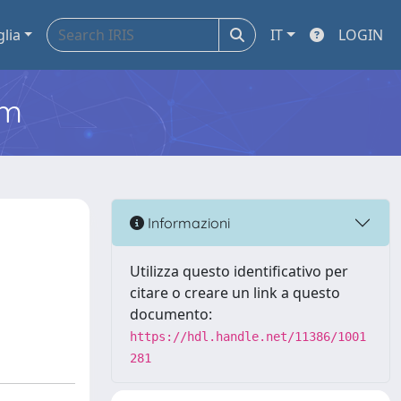
glia
IT
LOGIN
em
Informazioni
Utilizza questo identificativo per
citare o creare un link a questo
documento:
https://hdl.handle.net/11386/1001
281