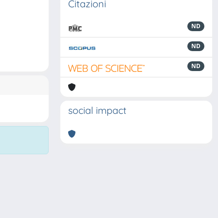
Citazioni
ND
ND
ND
social impact