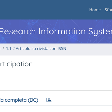
Home
Sfo
l Research Information Syst
a
1.1.2 Articolo su rivista con ISSN
ticipation
a completa (DC)