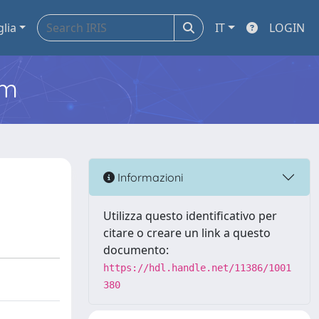
glia
IT
LOGIN
em
Informazioni
Utilizza questo identificativo per
citare o creare un link a questo
documento:
https://hdl.handle.net/11386/1001
380