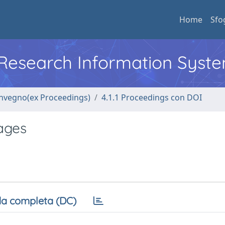
Home
Sfo
l Research Information Syst
convegno(ex Proceedings)
4.1.1 Proceedings con DOI
ages
a completa (DC)