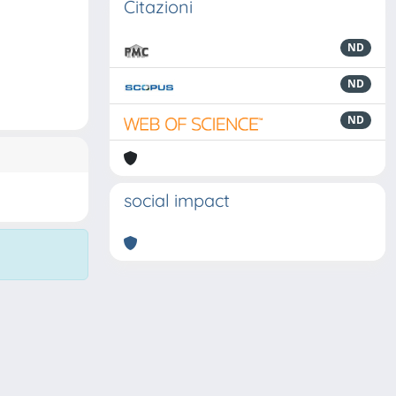
Citazioni
ND
ND
ND
social impact