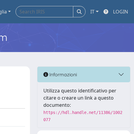
glia
IT
LOGIN
em
Informazioni
Utilizza questo identificativo per
citare o creare un link a questo
documento:
https://hdl.handle.net/11386/1002
077