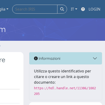
glia
IT
LOGIN
em
o
re
Informazioni
Utilizza questo identificativo per
citare o creare un link a questo
documento:
https://hdl.handle.net/11386/1002
205