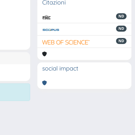
Citazioni
ND
ND
ND
social impact