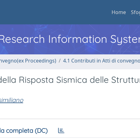
Home
Sfo
l Research Information Syst
convegno(ex Proceedings)
4.1 Contributi in Atti di convegn
 della Risposta Sismica delle Struttu
similiano
a completa (DC)