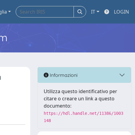
glia
IT
LOGIN
em
n
Informazioni
Utilizza questo identificativo per
citare o creare un link a questo
documento:
https://hdl.handle.net/11386/1003
148