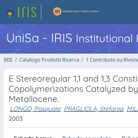
UniSa - IRIS
Institutiona
IRIS
Catalogo Prodotti Ricerca
1 Contributo su Rivist
E Stereoregular 1,1 and 1,3 Const
Copolymerizations Catalyzed b
Metallocene.
LONGO, Pasquale
;
PRAGLIOLA, Stefania
;
MIL
2003