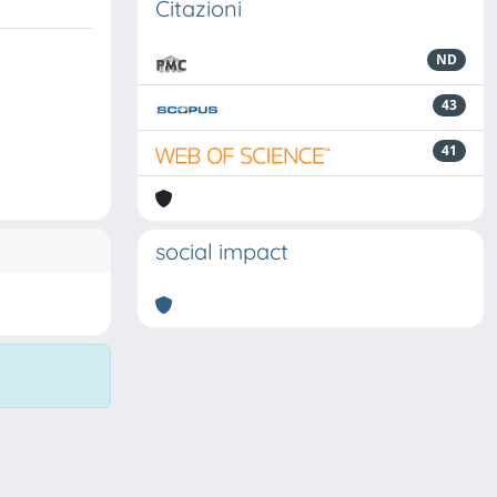
Citazioni
ND
43
41
social impact