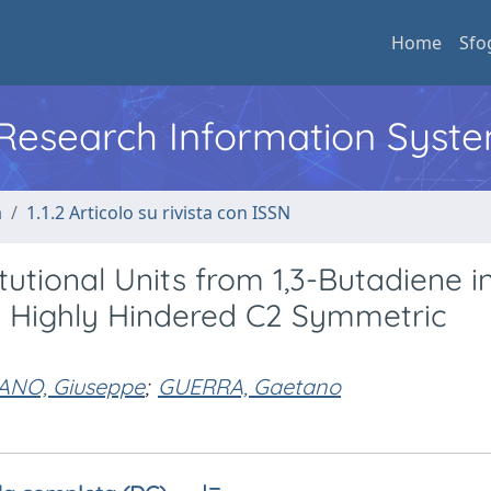
Home
Sfo
l Research Information Syst
a
1.1.2 Articolo su rivista con ISSN
itutional Units from 1,3-Butadiene i
y Highly Hindered C2 Symmetric
ANO, Giuseppe
;
GUERRA, Gaetano