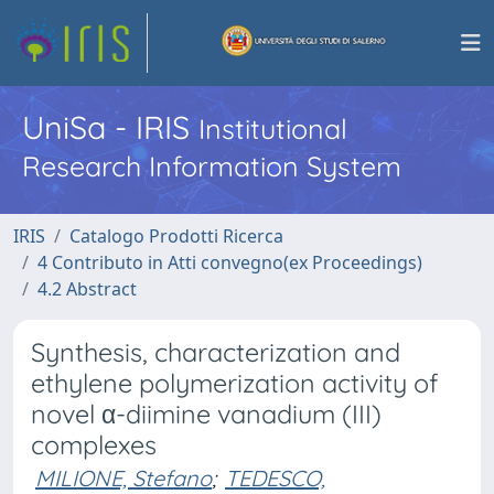
UniSa - IRIS
Institutional
Research Information System
IRIS
Catalogo Prodotti Ricerca
4 Contributo in Atti convegno(ex Proceedings)
4.2 Abstract
Synthesis, characterization and
ethylene polymerization activity of
novel α-diimine vanadium (III)
complexes
MILIONE, Stefano
;
TEDESCO,