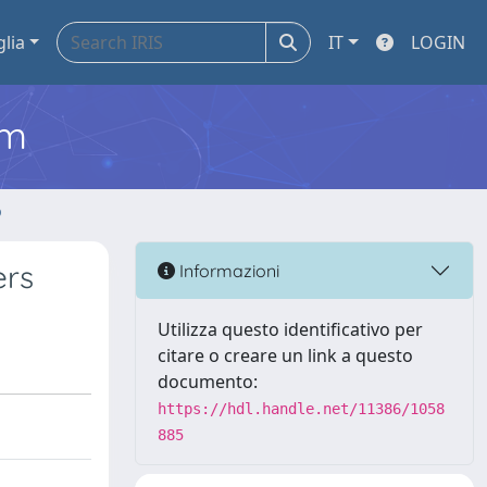
glia
IT
LOGIN
em
o
ers
Informazioni
Utilizza questo identificativo per
citare o creare un link a questo
documento:
https://hdl.handle.net/11386/1058
885