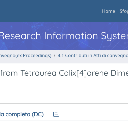
Home
Sfo
l Research Information Syst
convegno(ex Proceedings)
4.1 Contributi in Atti di convegn
 from Tetraurea Calix[4]arene Dim
a completa (DC)