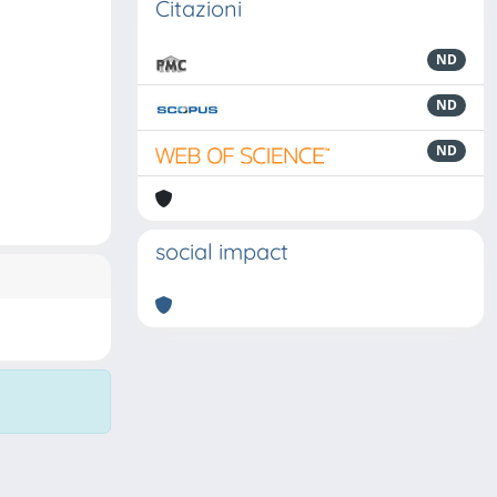
Citazioni
ND
ND
ND
social impact