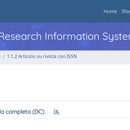
Home
Sfo
l Research Information Syst
a
1.1.2 Articolo su rivista con ISSN
a completa (DC)