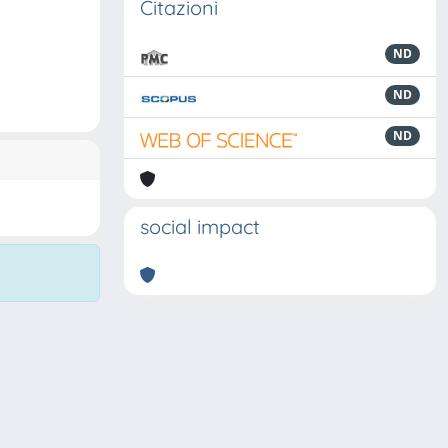
Citazioni
ND
ND
ND
social impact