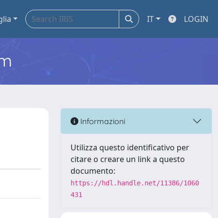
glia
IT
LOGIN
em
Informazioni
Utilizza questo identificativo per
citare o creare un link a questo
documento:
https://hdl.handle.net/11386/1060
431