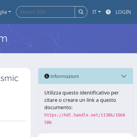
glia
IT
LOGIN
em
ismic
Informazioni
Utilizza questo identificativo per
citare o creare un link a questo
documento:
https://hdl.handle.net/11386/1060
586