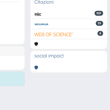
Citazioni
ND
55
6
social impact