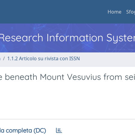
Home
Sfo
l Research Information Syst
a
1.1.2 Articolo su rivista con ISSN
ure beneath Mount Vesuvius from se
a completa (DC)