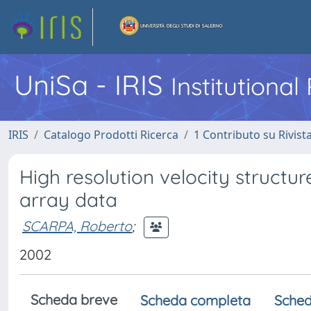
UniSa - IRIS
Institutiona
IRIS
Catalogo Prodotti Ricerca
1 Contributo su Rivist
High resolution velocity struct
array data
SCARPA, Roberto
;
2002
Scheda breve
Scheda completa
Sched