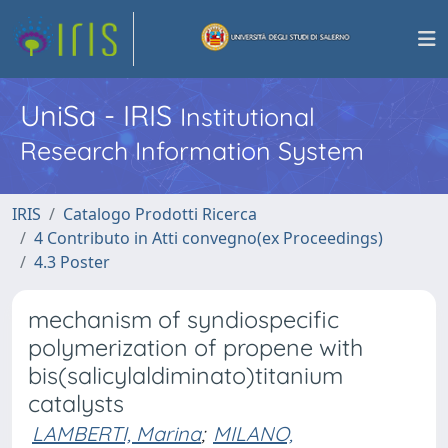
UniSa - IRIS
Institutional
Research Information System
IRIS
Catalogo Prodotti Ricerca
4 Contributo in Atti convegno(ex Proceedings)
4.3 Poster
mechanism of syndiospecific
polymerization of propene with
bis(salicylaldiminato)titanium
catalysts
LAMBERTI, Marina
;
MILANO,