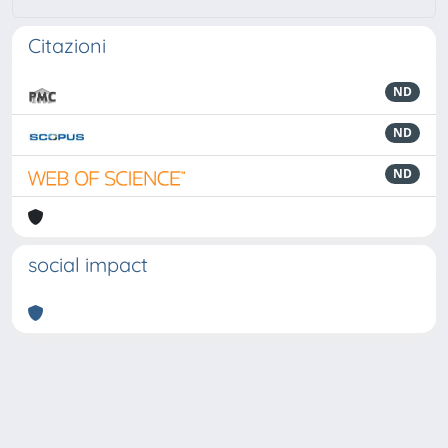
Citazioni
ND
ND
ND
social impact