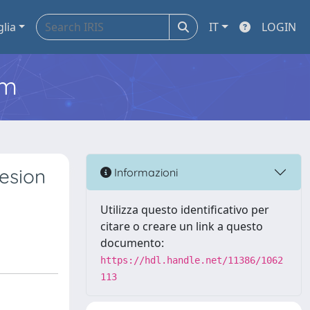
glia
IT
LOGIN
em
hesion
Informazioni
Utilizza questo identificativo per
citare o creare un link a questo
documento:
https://hdl.handle.net/11386/1062
113