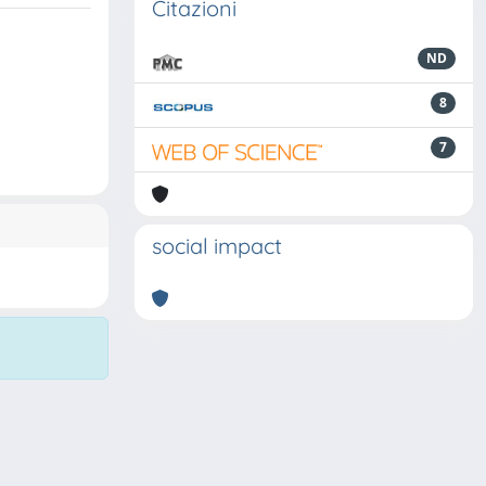
Citazioni
ND
8
7
social impact