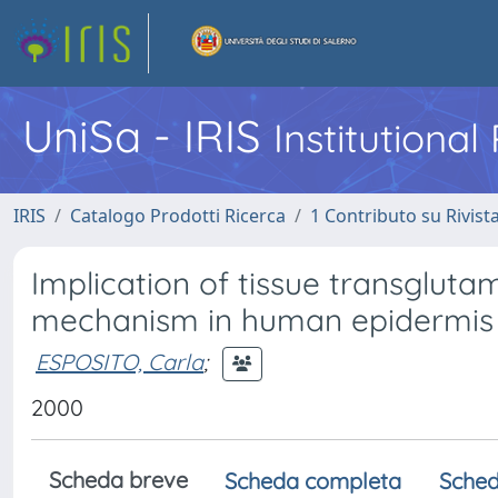
UniSa - IRIS
Institutiona
IRIS
Catalogo Prodotti Ricerca
1 Contributo su Rivist
Implication of tissue transglut
mechanism in human epidermis
ESPOSITO, Carla
;
2000
Scheda breve
Scheda completa
Sched