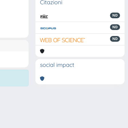
Citazioni
ND
ND
ND
social impact