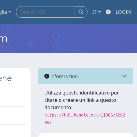
glia
IT
LOGIN
em
ene
Informazioni
Utilizza questo identificativo per
citare o creare un link a questo
documento:
https://hdl.handle.net/11386/1062
997