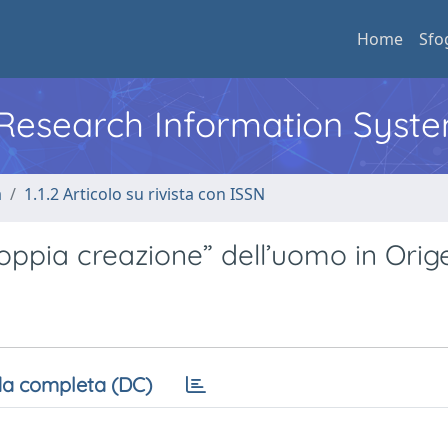
Home
Sfo
l Research Information Syst
a
1.1.2 Articolo su rivista con ISSN
doppia creazione” dell’uomo in Orig
a completa (DC)