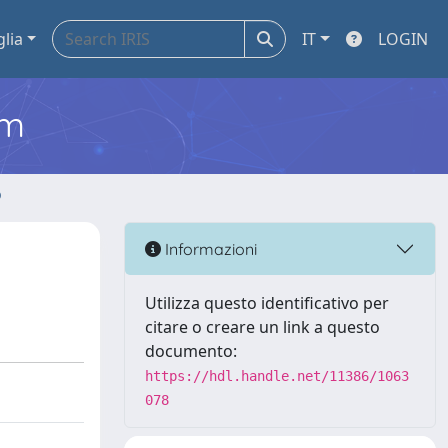
glia
IT
LOGIN
em
o
Informazioni
Utilizza questo identificativo per
citare o creare un link a questo
documento:
https://hdl.handle.net/11386/1063
078