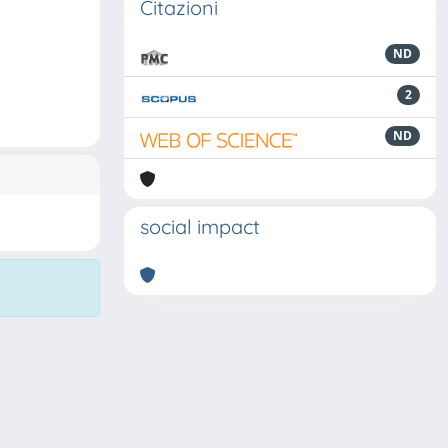
Citazioni
ND
2
ND
social impact