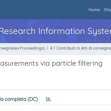
Home
Sfo
l Research Information Syst
convegno(ex Proceedings)
4.1 Contributi in Atti di convegn
asurements via particle filtering
a completa (DC)