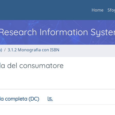
Home
Sfo
l Research Information Syst
a)
3.1.2 Monografia con ISBN
la del consumatore
a completa (DC)