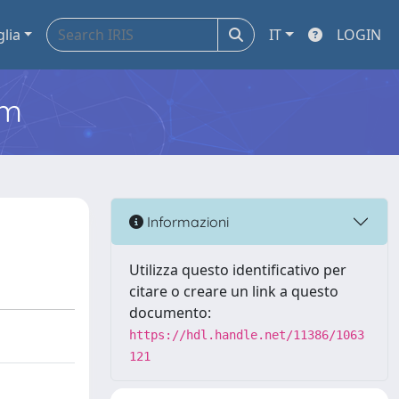
glia
IT
LOGIN
em
Informazioni
Utilizza questo identificativo per
citare o creare un link a questo
documento:
https://hdl.handle.net/11386/1063
121