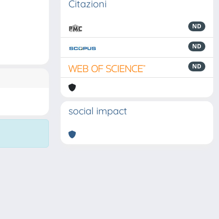
Citazioni
ND
ND
ND
social impact