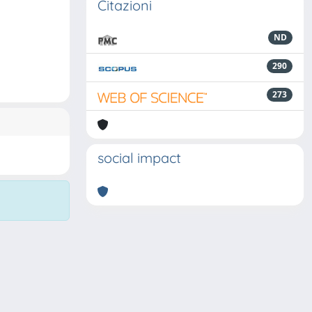
Citazioni
ND
290
273
social impact