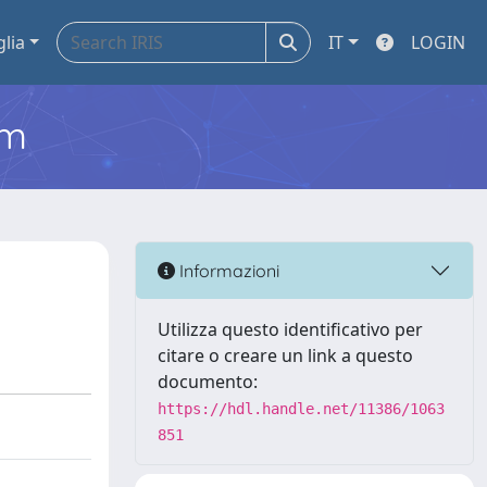
glia
IT
LOGIN
em
Informazioni
Utilizza questo identificativo per
citare o creare un link a questo
documento:
https://hdl.handle.net/11386/1063
851