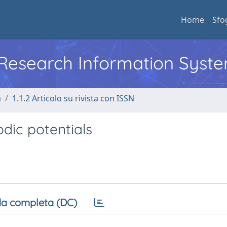
Home
Sfo
l Research Information Syst
a
1.1.2 Articolo su rivista con ISSN
odic potentials
a completa (DC)