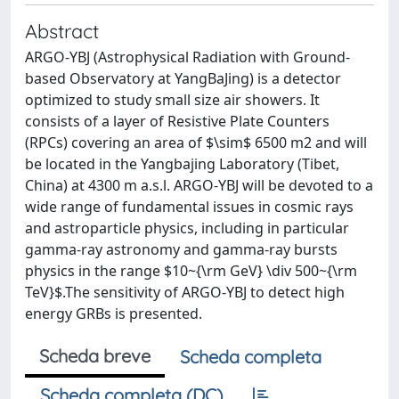
Abstract
ARGO-YBJ (Astrophysical Radiation with Ground-
based Observatory at YangBaJing) is a detector
optimized to study small size air showers. It
consists of a layer of Resistive Plate Counters
(RPCs) covering an area of $\sim$ 6500 m2 and will
be located in the Yangbajing Laboratory (Tibet,
China) at 4300 m a.s.l. ARGO-YBJ will be devoted to a
wide range of fundamental issues in cosmic rays
and astroparticle physics, including in particular
gamma-ray astronomy and gamma-ray bursts
physics in the range $10~{\rm GeV} \div 500~{\rm
TeV}$.The sensitivity of ARGO-YBJ to detect high
energy GRBs is presented.
Scheda breve
Scheda completa
Scheda completa (DC)