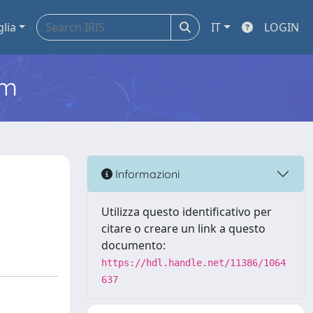
glia
IT
LOGIN
em
Informazioni
Utilizza questo identificativo per
citare o creare un link a questo
documento:
https://hdl.handle.net/11386/1064
637