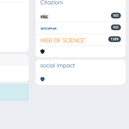
Citazioni
ND
ND
1389
social impact