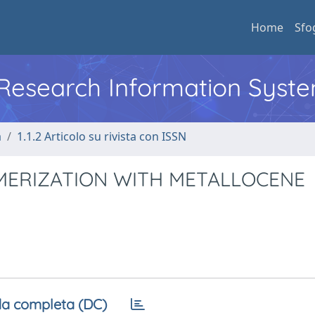
Home
Sfo
l Research Information Syst
a
1.1.2 Articolo su rivista con ISSN
YMERIZATION WITH METALLOCENE
a completa (DC)