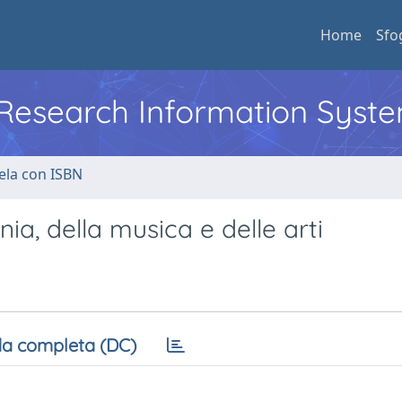
Home
Sfo
l Research Information Syst
ela con ISBN
nia, della musica e delle arti
a completa (DC)