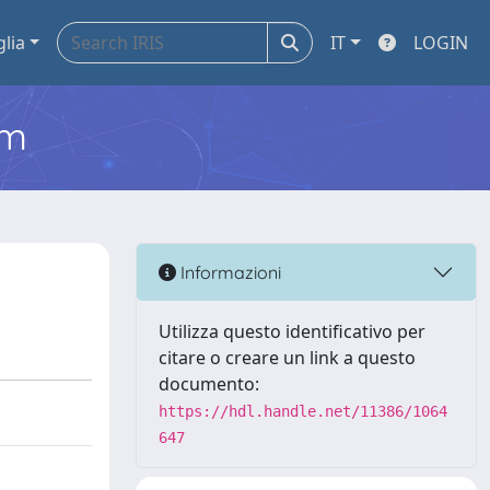
glia
IT
LOGIN
em
Informazioni
Utilizza questo identificativo per
citare o creare un link a questo
documento:
https://hdl.handle.net/11386/1064
647