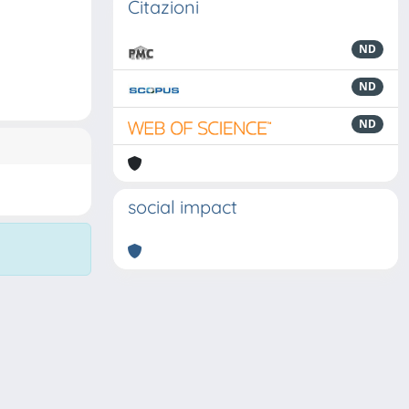
Citazioni
ND
ND
ND
social impact