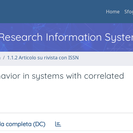
Home
Sfo
l Research Information Syst
a
1.1.2 Articolo su rivista con ISSN
havior in systems with correlated
a completa (DC)