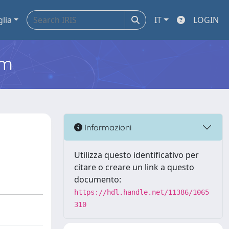
glia
IT
LOGIN
em
Informazioni
Utilizza questo identificativo per
citare o creare un link a questo
documento:
https://hdl.handle.net/11386/1065
310