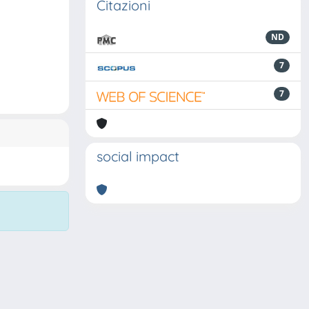
Citazioni
ND
7
7
social impact