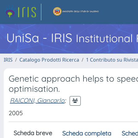
UniSa - IRIS
Institutiona
IRIS
Catalogo Prodotti Ricerca
1 Contributo su Rivist
Genetic approach helps to speed 
optimisation.
RAICONI, Giancarlo
;
2005
Scheda breve
Scheda completa
Sched