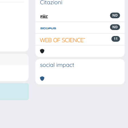
Citazioni
ND
ND
11
social impact