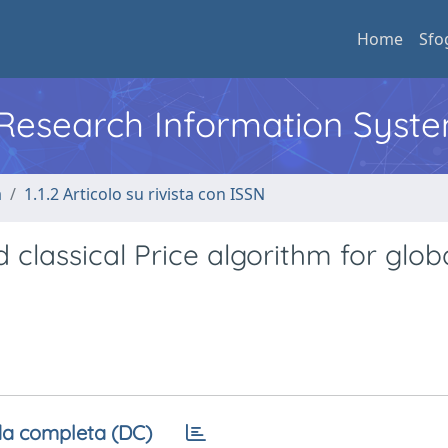
Home
Sfo
l Research Information Syst
a
1.1.2 Articolo su rivista con ISSN
classical Price algorithm for glob
a completa (DC)