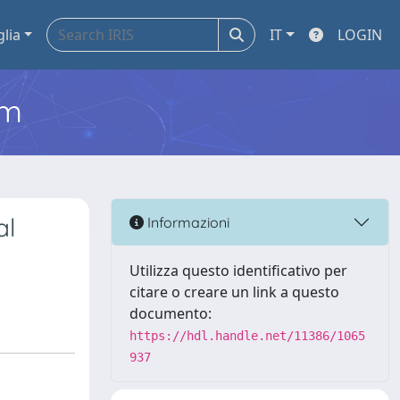
glia
IT
LOGIN
em
al
Informazioni
Utilizza questo identificativo per
citare o creare un link a questo
documento:
https://hdl.handle.net/11386/1065
937