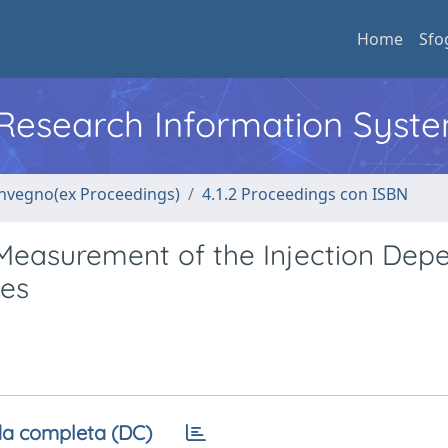
Home
Sfo
l Research Information Syst
convegno(ex Proceedings)
4.1.2 Proceedings con ISBN
e Measurement of the Injection Dep
des
a completa (DC)