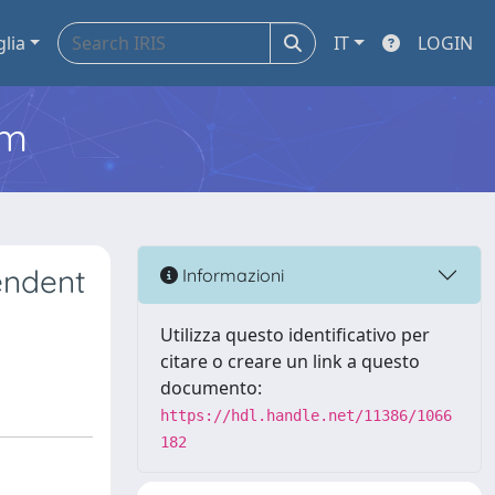
glia
IT
LOGIN
em
endent
Informazioni
Utilizza questo identificativo per
citare o creare un link a questo
documento:
https://hdl.handle.net/11386/1066
182