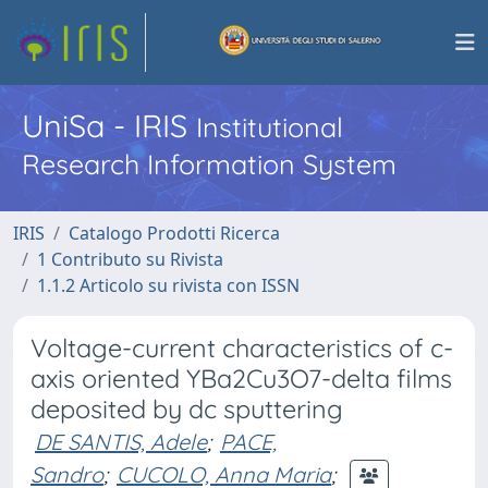
UniSa - IRIS
Institutional
Research Information System
IRIS
Catalogo Prodotti Ricerca
1 Contributo su Rivista
1.1.2 Articolo su rivista con ISSN
Voltage-current characteristics of c-
axis oriented YBa2Cu3O7-delta films
deposited by dc sputtering
DE SANTIS, Adele
;
PACE,
Sandro
;
CUCOLO, Anna Maria
;