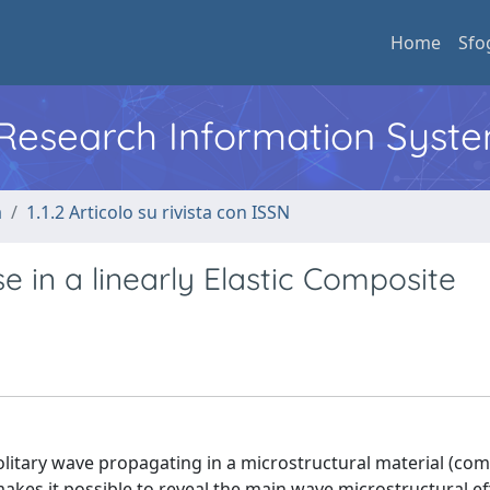
Home
Sfo
l Research Information Syst
a
1.1.2 Articolo su rivista con ISSN
e in a linearly Elastic Composite
solitary wave propagating in a microstructural material (com
makes it possible to reveal the main wave microstructural e