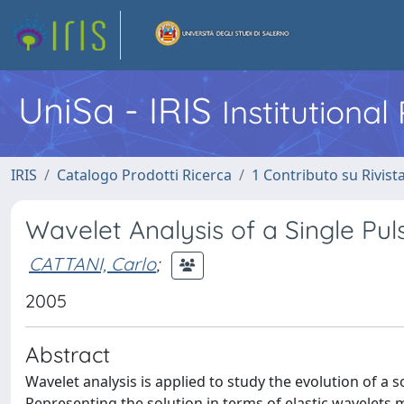
UniSa - IRIS
Institutiona
IRIS
Catalogo Prodotti Ricerca
1 Contributo su Rivist
Wavelet Analysis of a Single Puls
CATTANI, Carlo
;
2005
Abstract
Wavelet analysis is applied to study the evolution of a 
Representing the solution in terms of elastic wavelets 