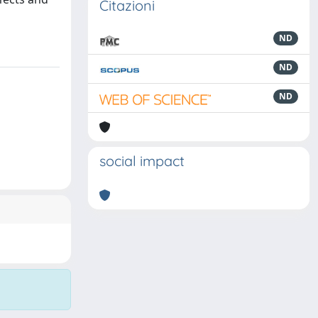
Citazioni
ND
ND
ND
social impact