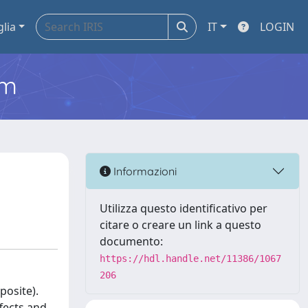
glia
IT
LOGIN
em
Informazioni
Utilizza questo identificativo per
citare o creare un link a questo
documento:
https://hdl.handle.net/11386/1067
206
posite).
ffects and