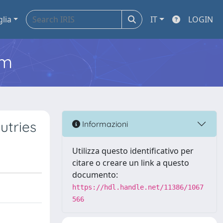
glia
IT
LOGIN
em
utries
Informazioni
Utilizza questo identificativo per
citare o creare un link a questo
documento:
https://hdl.handle.net/11386/1067
566