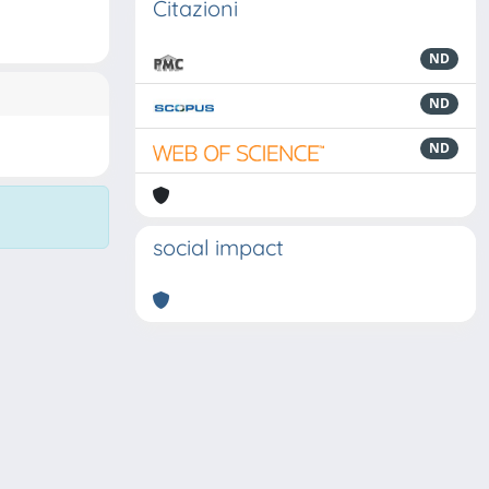
Citazioni
ND
ND
ND
social impact