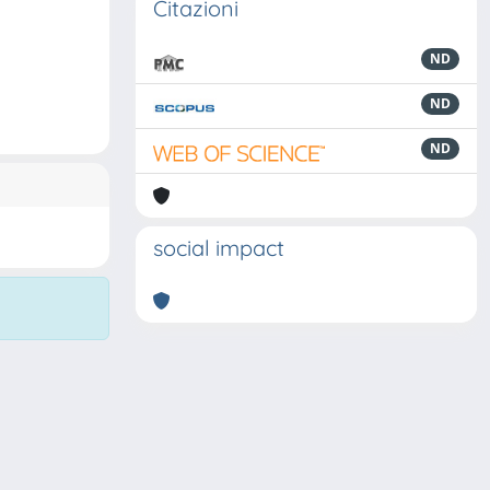
Citazioni
ND
ND
ND
social impact