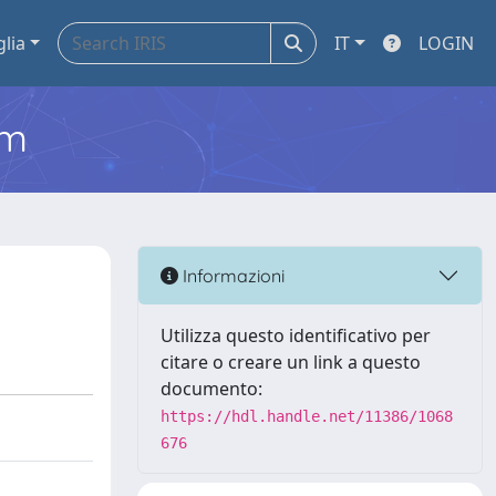
glia
IT
LOGIN
em
Informazioni
Utilizza questo identificativo per
citare o creare un link a questo
documento:
https://hdl.handle.net/11386/1068
676